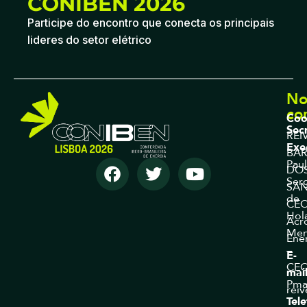
CONIBEN 2026
Participe do encontro que conecta os principais
lideres do setor elétrico
No
co
Coo
Sec
REI
Exe
BA
Pau
DO
Ser
SA
de
CE
Hol
Acr
Men
Ene
–
E-
CE
mai
Pma
rei
Tel