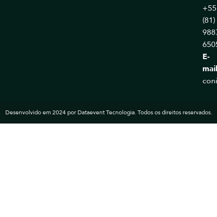
+55
(81)
988
650
E-
mai
con
Desenvolvido em 2024 por Dataevent Tecnologia. Todos os direitos reservados.